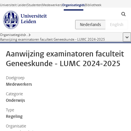
Ga direct naar de inhoud
Universiteit Leiden
Studenten
Medewerkers
Organisatiegids
Bibliotheek
Organisatiegids
...
too
Aanwijzing examinatoren faculteit Geneeskunde - LUMC 2024-2025
Aanwijzing examinatoren faculteit
Geneeskunde - LUMC 2024-2025
Doelgroep
Medewerkers
Categorie
Onderwijs
Type
Regeling
Organisatie