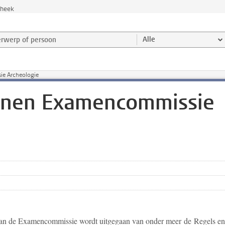
theek
werp of persoon en selecteer categorie
Alle
ie Archeologie
ijnen Examencommissie
 aan de Examencommissie wordt uitgegaan van onder meer de Regels en