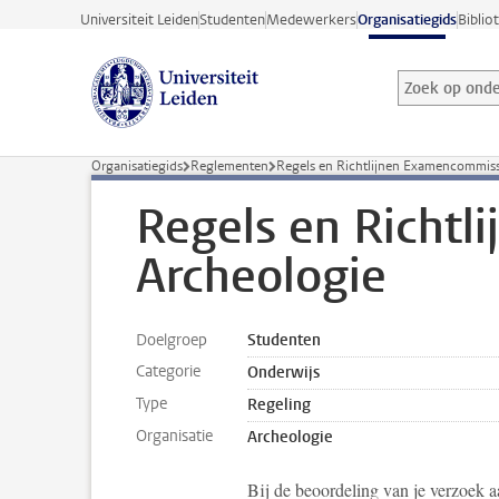
Ga direct naar de inhoud
Universiteit Leiden
Studenten
Medewerkers
Organisatiegids
Biblio
Zoek op onder
Zoekterm
Organisatiegids
Reglementen
Regels en Richtlijnen Examencommiss
Regels en Richtl
Archeologie
Doelgroep
Studenten
Categorie
Onderwijs
Type
Regeling
Organisatie
Archeologie
Bij de beoordeling van je verzoek