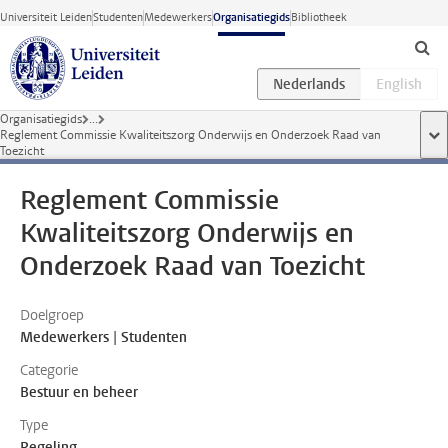
Ga direct naar de inhoud
Universiteit Leiden
Studenten
Medewerkers
Organisatiegids
Bibliotheek
Organisatiegids
...
Reglement Commissie Kwaliteitszorg Onderwijs en Onderzoek Raad van
too
Toezicht
Reglement Commissie
Kwaliteitszorg Onderwijs en
Onderzoek Raad van Toezicht
Doelgroep
Medewerkers | Studenten
Categorie
Bestuur en beheer
Type
Regeling