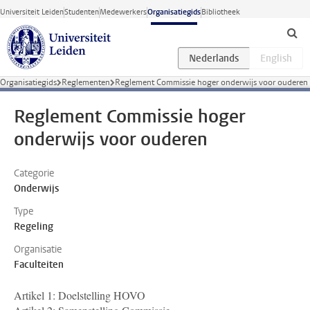
Ga direct naar de inhoud
Universiteit Leiden
Studenten
Medewerkers
Organisatiegids
Bibliotheek
Organisatiegids
Reglementen
Reglement Commissie hoger onderwijs voor ouderen
Reglement Commissie hoger
onderwijs voor ouderen
Categorie
Onderwijs
Type
Regeling
Organisatie
Faculteiten
Artikel 1: Doelstelling HOVO