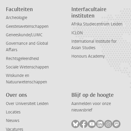
Faculteiten
Interfacultaire
instituten
Archeologie
Afrika Studiecentrum Leiden
Geesteswetenschappen
ICLON
Geneeskunde/LUMC
International Institute for
Governance and Global
Asian Studies
Affairs
Honours Academy
Rechtsgeleerdheid
Sociale Wetenschappen
Wiskunde en
Natuurwetenschappen
Over ons
Blijf op de hoogte
Over Universiteit Leiden
Aanmelden voor onze
nieuwsbrief
Locaties
Nieuws
Volg ons op bluesky
Volg ons op facebook
Volg ons op youtub
Volg ons op li
Volg ons o
Volg 
Vacatures