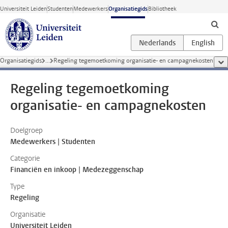
Ga direct naar de inhoud
Universiteit Leiden
Studenten
Medewerkers
Organisatiegids
Bibliotheek
Organisatiegids
...
Regeling tegemoetkoming organisatie- en campagnekosten
too
Regeling tegemoetkoming
organisatie- en campagnekosten
Doelgroep
Medewerkers | Studenten
Categorie
Financiën en inkoop | Medezeggenschap
Type
Regeling
Organisatie
Universiteit Leiden