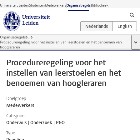
Ga direct naar de inhoud
Universiteit Leiden
Studenten
Medewerkers
Organisatiegids
Bibliotheek
Organisatiegids
...
Procedureregeling voor het instellen van leerstoelen en het benoemen van
too
hoogleraren
Procedureregeling voor het
instellen van leerstoelen en het
benoemen van hoogleraren
Doelgroep
Medewerkers
Categorie
Onderwijs | Onderzoek | P&O
Type
Regeling