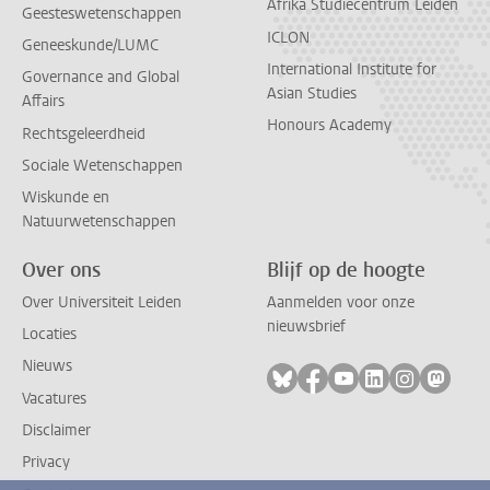
Afrika Studiecentrum Leiden
Geesteswetenschappen
ICLON
Geneeskunde/LUMC
International Institute for
Governance and Global
Asian Studies
Affairs
Honours Academy
Rechtsgeleerdheid
Sociale Wetenschappen
Wiskunde en
Natuurwetenschappen
Over ons
Blijf op de hoogte
Over Universiteit Leiden
Aanmelden voor onze
nieuwsbrief
Locaties
Nieuws
Volg ons op bluesky
Volg ons op facebook
Volg ons op youtub
Volg ons op li
Volg ons o
Volg 
Vacatures
Disclaimer
Privacy