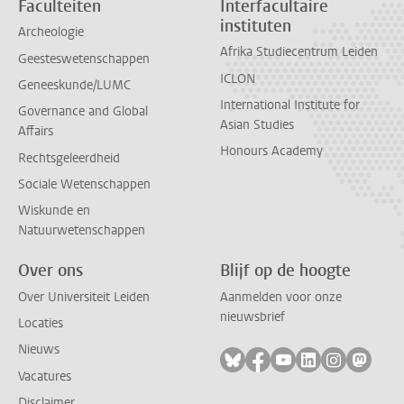
Faculteiten
Interfacultaire
instituten
Archeologie
Afrika Studiecentrum Leiden
Geesteswetenschappen
ICLON
Geneeskunde/LUMC
International Institute for
Governance and Global
Asian Studies
Affairs
Honours Academy
Rechtsgeleerdheid
Sociale Wetenschappen
Wiskunde en
Natuurwetenschappen
Over ons
Blijf op de hoogte
Over Universiteit Leiden
Aanmelden voor onze
nieuwsbrief
Locaties
Nieuws
Volg ons op bluesky
Volg ons op facebook
Volg ons op youtub
Volg ons op li
Volg ons o
Volg 
Vacatures
Disclaimer