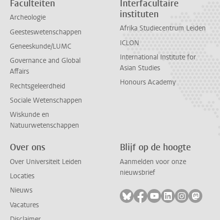
Faculteiten
Interfacultaire
instituten
Archeologie
Afrika Studiecentrum Leiden
Geesteswetenschappen
ICLON
Geneeskunde/LUMC
International Institute for
Governance and Global
Asian Studies
Affairs
Honours Academy
Rechtsgeleerdheid
Sociale Wetenschappen
Wiskunde en
Natuurwetenschappen
Over ons
Blijf op de hoogte
Over Universiteit Leiden
Aanmelden voor onze
nieuwsbrief
Locaties
Nieuws
Volg ons op bluesky
Volg ons op facebook
Volg ons op youtub
Volg ons op li
Volg ons o
Volg 
Vacatures
Disclaimer